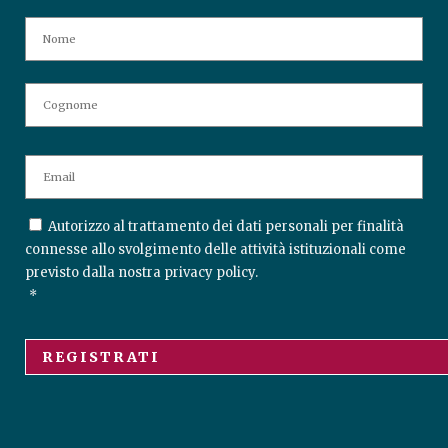
N
No
A
M
E
Co
E
M
A
I
C
Autorizzo al trattamento dei dati personali per finalità
L
O
connesse allo svolgimento delle attività istituzionali come
N
*
previsto dalla nostra
privacy policy
.
S
*
E
N
T
*