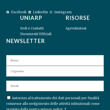
Facebook
LinkedIn
Instagram
UNIARP
RISORSE
Sedi e Contatti
Agevolazioni
Documenti Ufficiali
NEWSLETTER
N
A
M
Nome
Co
E
E
M
A
I
C
Autorizzo al trattamento dei dati personali per finalità
L
O
connesse allo svolgimento delle attività istituzionali come
N
*
previsto dalla nostra
privacy policy
.
*