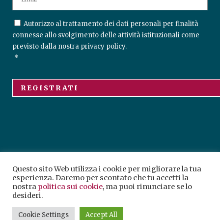
M
A
I
C
Autorizzo al trattamento dei dati personali per finalità
L
O
connesse allo svolgimento delle attività istituzionali come
N
*
previsto dalla nostra
privacy policy
.
S
*
E
N
T
*
Questo sito Web utilizza i cookie per migliorare la tua
Tutti i diritti riservati
2026 © ARP Università
esperienza. Daremo per scontato che tu accetti la
Popolare Arte & Cultura
nostra
politica sui cookie
, ma puoi rinunciare se lo
desideri.
Designed by
Cookie Settings
Accept All