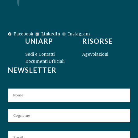
Facebook
LinkedIn
Instagram
UNIARP
RISORSE
Sedi e Contatti
Agevolazioni
Documenti Ufficiali
NEWSLETTER
N
No
A
M
E
Co
E