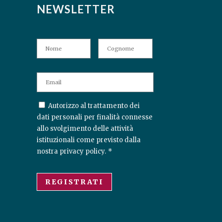
NEWSLETTER
N
Nome
Cognome
A
M
E
E
M
A
C
Autorizzo al trattamento dei
I
O
L
dati personali per finalità connesse
N
*
allo svolgimento delle attività
S
istituzionali come previsto dalla
E
nostra
privacy policy
.
*
N
T
*