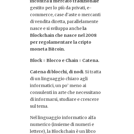
incontra il mercato tradizionale
gestito per lo più da privati, e-
commerce, case d’aste o mercanti
di vendita diretta, parallelamente
nasce e si sviluppa anche
la
Blockchain che nasce nel 2008
per regolamentare la cripto
moneta Bitcoin.
Block = Blocco e Chain = Catena.
Catena di blocchi, di nodi
. Si tratta
di un linguaggio chiaro agli
informatici, un po’ meno ai
consulenti in arte che necessitano
di informarsi, studiare e crescere
sul tema.
Nel linguaggio informatico alfa
numerico (insieme di numeri e
lettere), la Blockchain è un libro