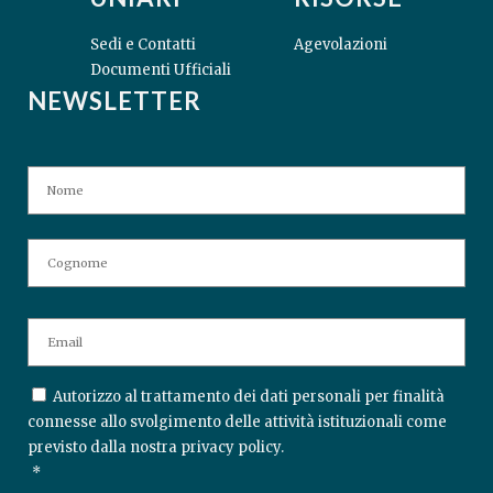
Sedi e Contatti
Agevolazioni
Documenti Ufficiali
NEWSLETTER
N
No
A
M
E
Co
E
M
A
I
C
Autorizzo al trattamento dei dati personali per finalità
L
O
connesse allo svolgimento delle attività istituzionali come
N
*
previsto dalla nostra
privacy policy
.
S
*
E