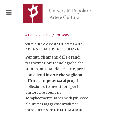
4 Gennaio 2022
In
News
NFT E BLOCKCHAIN ENTRANO
NELL’ARTE: 3 PUNTI CHIAVE
Per tutti gli amanti delle grandi
trasformazioni tecnologiche che
stanno impattando nell’arte,
per i
consulenti in arte che vogliono
offrire competenza
ai propri
collezionisti o investitori, per i
curiosi che vogliono
semplicemente saperne di più, ecco
alcuni passaggi essenziali per
introdurre
NFT E BLOCKCHAIN