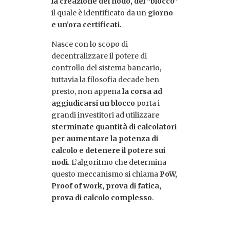
la creazione del nodo, del “blocco”
il quale è identificato da un
giorno
e un’ora certificati.
Nasce con lo scopo di
decentralizzare il potere di
controllo del sistema bancario,
tuttavia la filosofia decade ben
presto, non appena
la corsa ad
aggiudicarsi un blocco
porta i
grandi investitori ad utilizzare
sterminate quantità di calcolatori
per aumentare la potenza di
calcolo e detenere il potere sui
nodi.
L’algoritmo che determina
questo meccanismo si chiama
PoW,
Proof of work, prova di fatica,
prova di calcolo complesso
.