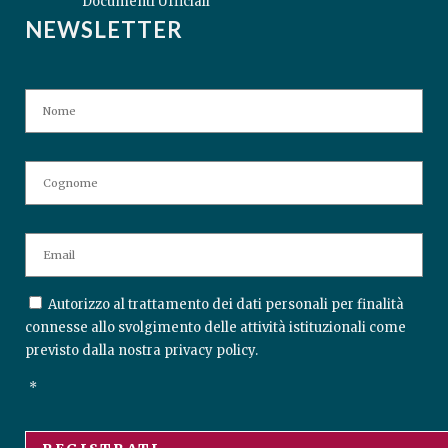
Documenti Ufficiali
NEWSLETTER
N
No
A
M
E
Co
E
M
A
I
C
Autorizzo al trattamento dei dati personali per finalità
L
O
connesse allo svolgimento delle attività istituzionali come
N
*
previsto dalla nostra
privacy policy
.
S
E
*
N
T
*